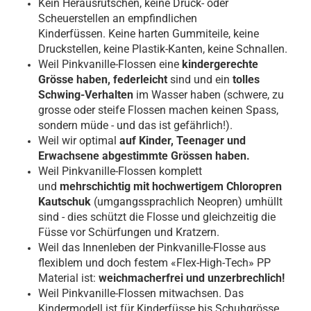
Kein Herausrutschen, keine Druck- oder
Scheuerstellen an empfindlichen
Kinderfüssen. Keine harten Gummiteile, keine
Druckstellen, keine Plastik-Kanten, keine Schnallen.
Weil Pinkvanille-Flossen eine
kindergerechte
Grösse haben, federleicht
sind und ein
tolles
Schwing-Verhalten
im Wasser haben (schwere, zu
grosse oder steife Flossen machen keinen Spass,
sondern müde - und das ist gefährlich!).
Weil wir optimal
auf Kinder, Teenager und
Erwachsene abgestimmte Grössen haben.
Weil Pinkvanille-Flossen komplett
und
mehrschichtig mit hochwertigem Chloropren
Kautschuk
(umgangssprachlich Neopren) umhüllt
sind - dies schützt die Flosse und gleichzeitig die
Füsse vor Schürfungen und Kratzern.
Weil das Innenleben der Pinkvanille-Flosse aus
flexiblem und doch festem «Flex-High-Tech» PP
Material ist:
weichmacherfrei und unzerbrechlich!
Weil Pinkvanille-Flossen mitwachsen. Das
Kindermodell ist für Kinderfüsse bis Schuhgrösse