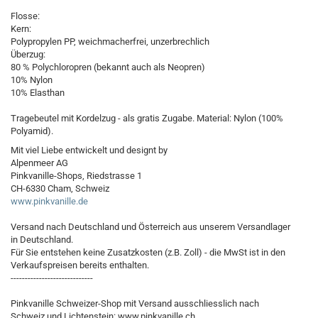
Flosse:
Kern:
Polypropylen PP, weichmacherfrei, unzerbrechlich
Überzug:
80 % Polychloropren (bekannt auch als Neopren)
10% Nylon
10% Elasthan
Tragebeutel mit Kordelzug - als gratis Zugabe. Material: Nylon (100%
Polyamid).
Mit viel Liebe entwickelt und designt by
Alpenmeer AG
Pinkvanille-Shops, Riedstrasse 1
CH-6330 Cham, Schweiz
www.pinkvanille.de
Versand nach Deutschland und Österreich aus unserem Versandlager
in Deutschland.
Für Sie entstehen keine Zusatzkosten (z.B. Zoll) - die MwSt ist in den
Verkaufspreisen bereits enthalten.
-----------------------------
Pinkvanille Schweizer-Shop mit Versand ausschliesslich nach
Schweiz und Lichtenstein: www.pinkvanille.ch