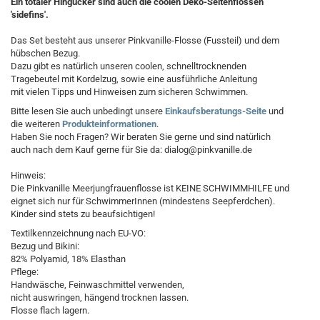
Ein totaler Hingucker sind auch die coolen Deko-Seitenflossen
'sidefins'.
Das Set besteht aus unserer Pinkvanille-Flosse (Fussteil) und dem
hübschen Bezug.
Dazu gibt es natürlich unseren coolen, schnelltrocknenden
Tragebeutel mit Kordelzug, sowie eine ausführliche Anleitung
mit vielen Tipps und Hinweisen zum sicheren Schwimmen.
Bitte lesen Sie auch unbedingt unsere
Einkaufsberatungs-Seite
und
die weiteren
Produkteinformationen
.
Haben Sie noch Fragen? Wir beraten Sie gerne und sind natürlich
auch nach dem Kauf gerne für Sie da: dialog@pinkvanille.de
Hinweis:
Die Pinkvanille Meerjungfrauenflosse ist KEINE SCHWIMMHILFE und
eignet sich nur für SchwimmerInnen (mindestens Seepferdchen).
Kinder sind stets zu beaufsichtigen!
Textilkennzeichnung nach EU-VO:
Bezug und Bikini:
82% Polyamid, 18% Elasthan
Pflege:
Handwäsche, Feinwaschmittel verwenden,
nicht auswringen, hängend trocknen lassen.
Flosse flach lagern.